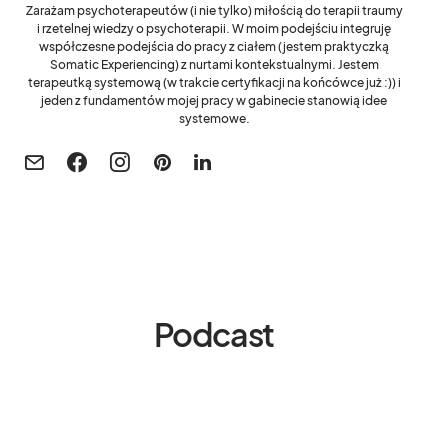
Zarażam psychoterapeutów (i nie tylko) miłością do terapii traumy
i rzetelnej wiedzy o psychoterapii. W moim podejściu integruję
współczesne podejścia do pracy z ciałem (jestem praktyczką
Somatic Experiencing) z nurtami kontekstualnymi. Jestem
terapeutką systemową (w trakcie certyfikacji na końcówce już :)) i
jeden z fundamentów mojej pracy w gabinecie stanowią idee
systemowe.
Podcast