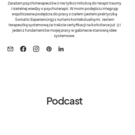
Zarażam psychoterapeutów (i nie tylko) miłością do terapii traumy
i rzetelnej wiedzy o psychoterapii. W moim podejściu integruję
współczesne podejścia do pracy z ciałem (jestem praktyczką
Somatic Experiencing) z nurtami kontekstualnymi. Jestem
terapeutką systemową (w trakcie certyfikacji na końcówce już :)) i
jeden z fundamentów mojej pracy w gabinecie stanowią idee
systemowe.
Podcast