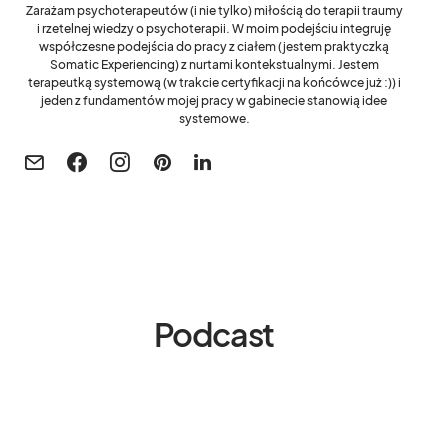
Zarażam psychoterapeutów (i nie tylko) miłością do terapii traumy
i rzetelnej wiedzy o psychoterapii. W moim podejściu integruję
współczesne podejścia do pracy z ciałem (jestem praktyczką
Somatic Experiencing) z nurtami kontekstualnymi. Jestem
terapeutką systemową (w trakcie certyfikacji na końcówce już :)) i
jeden z fundamentów mojej pracy w gabinecie stanowią idee
systemowe.
Podcast