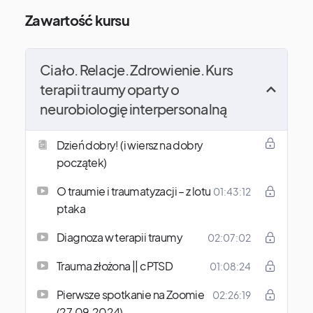
Zawartość kursu
Ciało. Relacje. Zdrowienie. Kurs
terapii traumy oparty o
neurobiologię interpersonalną
Dzień dobry! (i wiersz na dobry
początek)
O traumie i traumatyzacji – z lotu
01:43:12
ptaka
Diagnoza w terapii traumy
02:07:02
Trauma złożona || cPTSD
01:08:24
Pierwsze spotkanie na Zoomie
02:26:19
(27.09.2024)