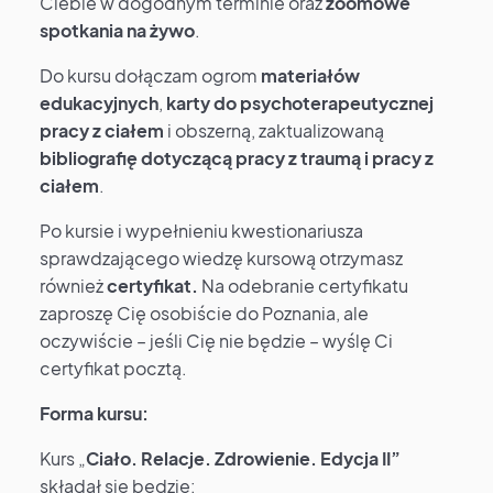
Ciebie w dogodnym terminie oraz
zoomowe
spotkania na żywo
.
Do kursu dołączam ogrom
materiałów
edukacyjnych
,
karty do psychoterapeutycznej
pracy z ciałem
i obszerną, zaktualizowaną
bibliografię dotyczącą pracy z traumą i pracy z
ciałem
.
Po kursie i wypełnieniu kwestionariusza
sprawdzającego wiedzę kursową otrzymasz
również
certyfikat.
Na odebranie certyfikatu
zaproszę Cię osobiście do Poznania, ale
oczywiście – jeśli Cię nie będzie – wyślę Ci
certyfikat pocztą.
Forma kursu:
Kurs „
Ciało. Relacje. Zdrowienie. Edycja II”
składał się będzie: