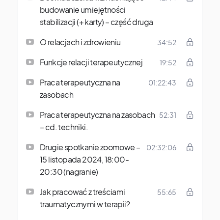
budowanie umiejętności
stabilizacji (+ karty) – część druga
O relacjach i zdrowieniu
34:52
Funkcje relacji terapeutycznej
19:52
Praca terapeutyczna na
01:22:43
zasobach
Praca terapeutyczna na zasobach
52:31
– cd. techniki.
Drugie spotkanie zoomowe –
02:32:06
15 listopada 2024, 18:00-
20:30 (nagranie)
Jak pracować z treściami
55:65
traumatycznymi w terapii?