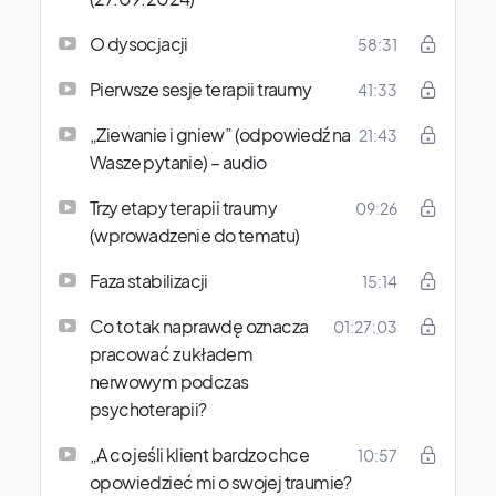
O dysocjacji
58:31
Pierwsze sesje terapii traumy
41:33
„Ziewanie i gniew” (odpowiedź na
21:43
Wasze pytanie) – audio
Trzy etapy terapii traumy
09:26
(wprowadzenie do tematu)
Faza stabilizacji
15:14
Co to tak naprawdę oznacza
01:27:03
pracować z układem
nerwowym podczas
psychoterapii?
„A co jeśli klient bardzo chce
10:57
opowiedzieć mi o swojej traumie?