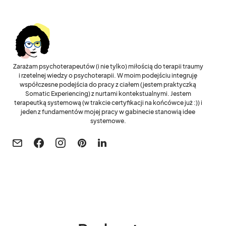
Zarażam psychoterapeutów (i nie tylko) miłością do terapii traumy
i rzetelnej wiedzy o psychoterapii. W moim podejściu integruję
współczesne podejścia do pracy z ciałem (jestem praktyczką
Somatic Experiencing) z nurtami kontekstualnymi. Jestem
terapeutką systemową (w trakcie certyfikacji na końcówce już :)) i
jeden z fundamentów mojej pracy w gabinecie stanowią idee
systemowe.