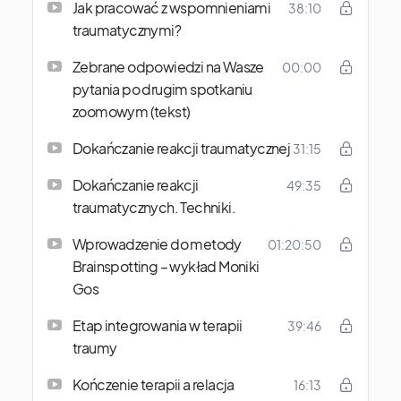
Jak pracować z wspomnieniami
38:10
traumatycznymi?
Zebrane odpowiedzi na Wasze
00:00
pytania po drugim spotkaniu
zoomowym (tekst)
Dokańczanie reakcji traumatycznej
31:15
Dokańczanie reakcji
49:35
traumatycznych. Techniki.
Wprowadzenie do metody
01:20:50
Brainspotting – wykład Moniki
Gos
Etap integrowania w terapii
39:46
traumy
Kończenie terapii a relacja
16:13