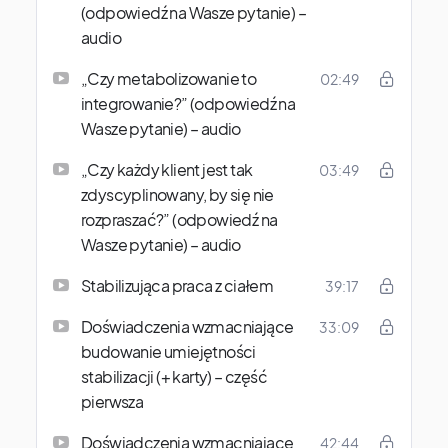
(odpowiedź na Wasze pytanie) –
audio
„Czy metabolizowanie to
02:49
integrowanie?” (odpowiedź na
Wasze pytanie) – audio
„Czy każdy klient jest tak
03:49
zdyscyplinowany, by się nie
rozpraszać?” (odpowiedź na
Wasze pytanie) – audio
Stabilizująca praca z ciałem
39:17
Doświadczenia wzmacniające
33:09
budowanie umiejętności
stabilizacji (+ karty) – część
pierwsza
Doświadczenia wzmacniające
42:44