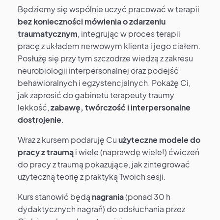
Będziemy się wspólnie uczyć pracować w terapii
bez konieczności mówienia o zdarzeniu
traumatycznym
, integrując w proces terapii
pracę z układem nerwowym klienta i jego ciałem.
Posłużę się przy tym szczodrze wiedzą z zakresu
neurobiologii interpersonalnej oraz podejść
behawioralnych i egzystencjalnych. Pokażę Ci,
jak zaprosić do gabinetu terapeuty traumy
lekkość,
zabawę, twórczość i interpersonalne
dostrojenie
.
Wraz z kursem podaruję Cu
użyteczne modele do
pracy z traumą
i wiele (naprawdę wiele!) ćwiczeń
do pracy z traumą pokazujące, jak zintegrować
użyteczną teorię z praktyką Twoich sesji.
Kurs stanowić będą
nagrania
(ponad 30 h
dydaktycznych nagrań) do odsłuchania przez