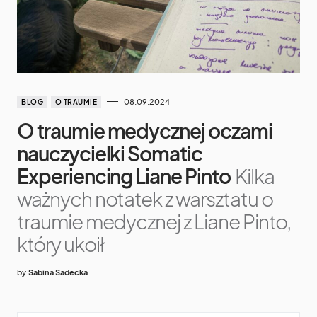
08.09.2024
BLOG
O TRAUMIE
O traumie medycznej oczami
nauczycielki Somatic
Experiencing Liane Pinto
Kilka
ważnych notatek z warsztatu o
traumie medycznej z Liane Pinto,
który ukoił
by
Sabina Sadecka