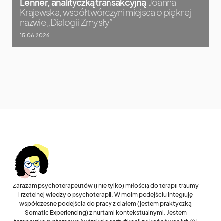
Lenner, analityczką transakcyjną
Joanna
Krajewska, współtwórczyni miejsca o pięknej
nazwie „Dialogi i Zmysły”
15.06.2026
Zarażam psychoterapeutów (i nie tylko) miłością do terapii traumy
i rzetelnej wiedzy o psychoterapii. W moim podejściu integruję
współczesne podejścia do pracy z ciałem (jestem praktyczką
Somatic Experiencing) z nurtami kontekstualnymi. Jestem