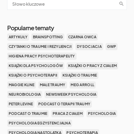
Popularne tematy
ARTYKUŁY
BRAINSPOTTING
CZARNA OWCA
CZYTANKI O TRAUMIE I REZYLIENCJI
DYSOCJACJA
GWP
HIGIENA PRACY PSYCHOTERAPEUTY
KSIĄŻKI DLA PSYCHOLOGÓW
KSIĄŻKI O PRACY Z CIAŁEM
KSIĄŻKI O PSYCHOTERAPII
KSIĄŻKI O TRAUMIE
MAGGIE KLINE
MAŁE TRAUMY
MEG ARROLL
NEUROBIOLOGIA
NEWSWEEK PSYCHOLOGIA
PETER LEVINE
PODCAST O TERAPII TRAUMY
PODCAST O TRAUMIE
PRACA Z CIAŁEM
PSYCHOLOGIA
PSYCHOLOGIA EGZYSTENCJALNA
PSYCHOLOGIA NASTOLATKA
PSYCHOTERAPIA