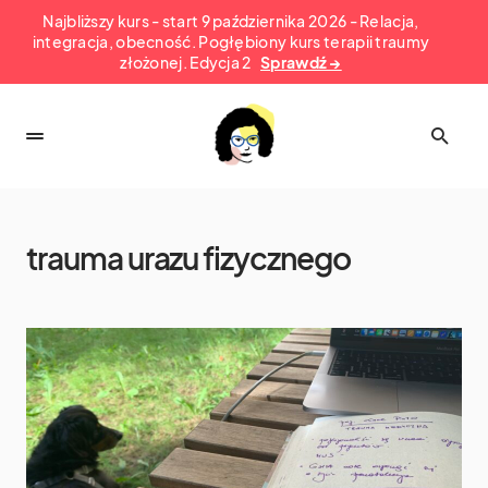
Najbliższy kurs - start 9 października 2026 - Relacja,
integracja, obecność. Pogłębiony kurs terapii traumy
złożonej. Edycja 2
Sprawdź →
trauma urazu fizycznego