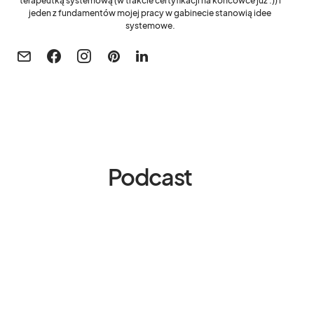
terapeutką systemową (w trakcie certyfikacji na końcówce już :)) i
jeden z fundamentów mojej pracy w gabinecie stanowią idee
systemowe.
Podcast