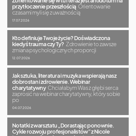
Zorientowanie się w tu i teraz jest antidotum na
przytłoczenie przeszłością
Orientowanie
czasami myli się z uważnością
17.07.2026
Kto definiuje Twoje życie? Doświadczona
kiedyś trauma czy Ty?
Zdrowienie to zawsze
zmiana psychologicznych proporcji
12.07.2026
Jak sztuka, literatura i muzyka wspierają nasz
dobrostan i zdrowienie. Webinar
charytatywny
Chciałabym Was z głębi serca
zaprosić na webinar charytatywny, który sobie
po
04.07.2026
Notatki z warsztatu „Dorastając ponownie.
Cykle rozwoju profesjonalistów” z Nicole