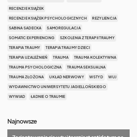
RECENZJE KSIĄŻEK
RECENZJE KSIĄŻEK PSYCHOLOGICZNYCH
REZYLIENCJA
SABINA SADECKA
SAMOREGULACJA
SOMATIC EXPERIENCING
SZKOLENIA Z TERAPII TRAUMY
TERAPIA TRAUMY
TERAPIA TRAUMY DZIECI
TERAPIA UZALEŻNIEŃ
TRAUMA
TRAUMA KOLEKTYWNA
TRAUMA PSYCHOLOGICZNA
TRAUMA SEKSUALNA
TRAUMA ZŁOŻONA
UKŁAD NERWOWY
WSTYD
WUJ
WYDAWNICTWO UNIWERSYTETU JAGIELLOŃSKIEGO
WYWIAD
ŁADNIE O TRAUMIE
Najnowsze