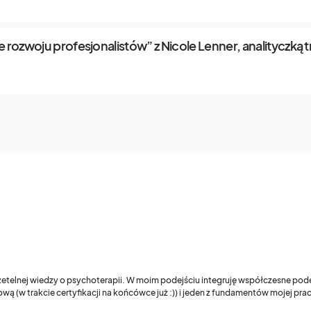
 rozwoju profesjonalistów” z Nicole Lenner, analityczką 
 rzetelnej wiedzy o psychoterapii. W moim podejściu integruję współczesne pod
wą (w trakcie certyfikacji na końcówce już :)) i jeden z fundamentów mojej pr