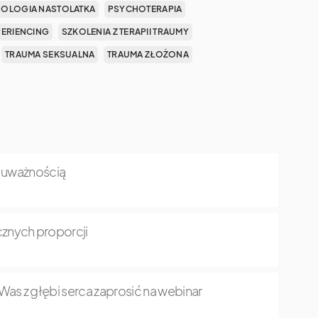
OLOGIA NASTOLATKA
PSYCHOTERAPIA
PERIENCING
SZKOLENIA Z TERAPII TRAUMY
TRAUMA SEKSUALNA
TRAUMA ZŁOŻONA
z uważnością
znych proporcji
as z głębi serca zaprosić na webinar