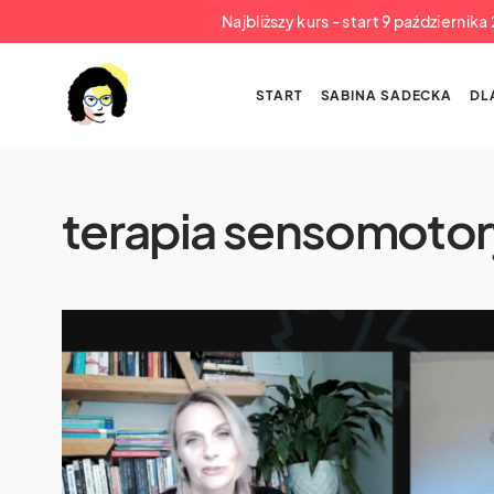
Najbliższy kurs - start 9 październik
START
SABINA SADECKA
DL
terapia sensomoto