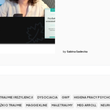
by
Sabina Sadecka
TRAUMIE I REZYLIENCJI
DYSOCJACJA
GWP
HIGIENA PRACY PSYCH
ĄŻKI O TRAUMIE
MAGGIE KLINE
MAŁE TRAUMY
MEG ARROLL
NEUR