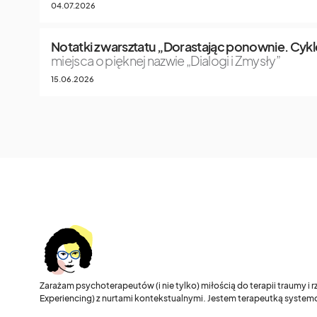
04.07.2026
Notatki z warsztatu „Dorastając ponownie. Cykle
miejsca o pięknej nazwie „Dialogi i Zmysły”
15.06.2026
Zarażam psychoterapeutów (i nie tylko) miłością do terapii traumy i
Experiencing) z nurtami kontekstualnymi. Jestem terapeutką systemo