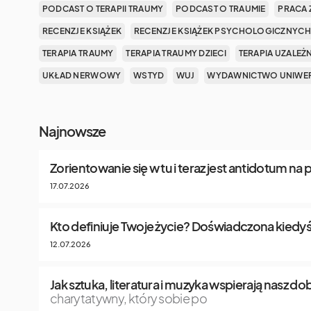
PODCAST O TERAPII TRAUMY
PODCAST O TRAUMIE
PRACA 
RECENZJE KSIĄŻEK
RECENZJE KSIĄŻEK PSYCHOLOGICZNYCH
TERAPIA TRAUMY
TERAPIA TRAUMY DZIECI
TERAPIA UZALEŻ
UKŁAD NERWOWY
WSTYD
WUJ
WYDAWNICTWO UNIWER
Najnowsze
Zorientowanie się w tu i teraz jest antidotum na
17.07.2026
Kto definiuje Twoje życie? Doświadczona kiedyś
12.07.2026
Jak sztuka, literatura i muzyka wspierają nasz 
charytatywny, który sobie po