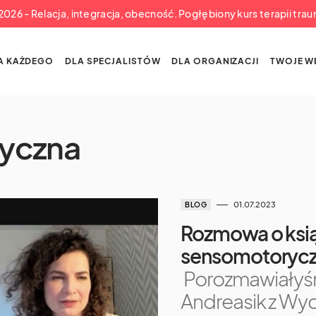
a 2026 - Relacja, integracja, obecność. Pogłębiony kurs terapii tra
A KAŻDEGO
DLA SPECJALISTÓW
DLA ORGANIZACJI
TWOJE W
ryczna
01.07.2023
BLOG
Rozmowa o ksią
sensomotorycz
Porozmawiałyśm
Andreasik z Wy