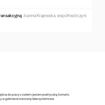
transakcyjną
Joanna Krajewska, współtwórczyni
ejścia do pracy z ciałem (jestem praktyczką Somatic
acy w gabinecie stanowią idee systemowe.