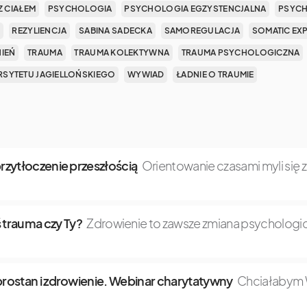
Z CIAŁEM
PSYCHOLOGIA
PSYCHOLOGIA EGZYSTENCJALNA
PSYCH
REZYLIENCJA
SABINA SADECKA
SAMOREGULACJA
SOMATIC EX
NIEŃ
TRAUMA
TRAUMA KOLEKTYWNA
TRAUMA PSYCHOLOGICZNA
SYTETU JAGIELLOŃSKIEGO
WYWIAD
ŁADNIE O TRAUMIE
 przytłoczenie przeszłością
Orientowanie czasami myli się 
 trauma czy Ty?
Zdrowienie to zawsze zmiana psychologic
dobrostan i zdrowienie. Webinar charytatywny
Chciałabym W