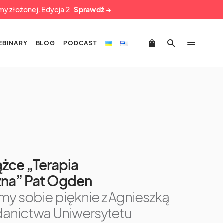
umy złożonej. Edycja 2
Sprawdź →
EBINARY
BLOG
PODCAST
żce „Terapia
na” Pat Ogden
y sobie pięknie z Agnieszką
danictwa Uniwersytetu