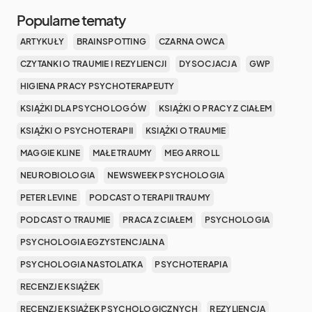
Popularne tematy
ARTYKUŁY
BRAINSPOTTING
CZARNA OWCA
CZYTANKI O TRAUMIE I REZYLIENCJI
DYSOCJACJA
GWP
HIGIENA PRACY PSYCHOTERAPEUTY
KSIĄŻKI DLA PSYCHOLOGÓW
KSIĄŻKI O PRACY Z CIAŁEM
KSIĄŻKI O PSYCHOTERAPII
KSIĄŻKI O TRAUMIE
MAGGIE KLINE
MAŁE TRAUMY
MEG ARROLL
NEUROBIOLOGIA
NEWSWEEK PSYCHOLOGIA
PETER LEVINE
PODCAST O TERAPII TRAUMY
PODCAST O TRAUMIE
PRACA Z CIAŁEM
PSYCHOLOGIA
PSYCHOLOGIA EGZYSTENCJALNA
PSYCHOLOGIA NASTOLATKA
PSYCHOTERAPIA
RECENZJE KSIĄŻEK
RECENZJE KSIĄŻEK PSYCHOLOGICZNYCH
REZYLIENCJA