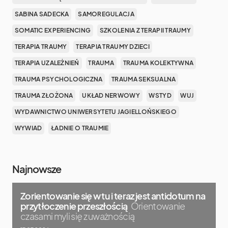
SABINA SADECKA
SAMOREGULACJA
SOMATIC EXPERIENCING
SZKOLENIA Z TERAPII TRAUMY
TERAPIA TRAUMY
TERAPIA TRAUMY DZIECI
TERAPIA UZALEŻNIEŃ
TRAUMA
TRAUMA KOLEKTYWNA
TRAUMA PSYCHOLOGICZNA
TRAUMA SEKSUALNA
TRAUMA ZŁOŻONA
UKŁAD NERWOWY
WSTYD
WUJ
WYDAWNICTWO UNIWERSYTETU JAGIELLOŃSKIEGO
WYWIAD
ŁADNIE O TRAUMIE
Najnowsze
Zorientowanie się w tu i teraz jest antidotum na
przytłoczenie przeszłością
Orientowanie
czasami myli się z uważnością