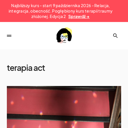
Najbliższy kurs - start 9 października 2026 - Relacja,
integracja, obecność. Pogłębiony kurs terapii traumy
złożonej. Edycja 2
Sprawdź →
terapia act