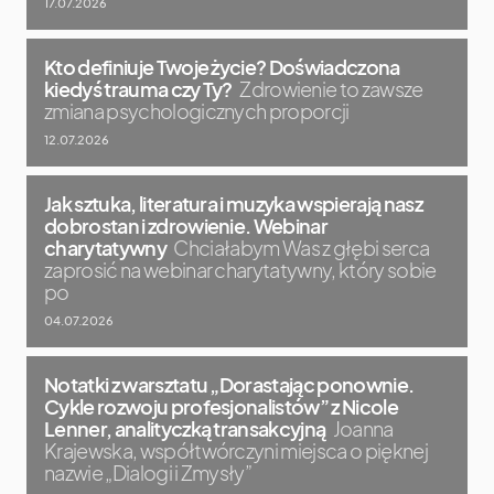
17.07.2026
Kto definiuje Twoje życie? Doświadczona
kiedyś trauma czy Ty?
Zdrowienie to zawsze
zmiana psychologicznych proporcji
12.07.2026
Jak sztuka, literatura i muzyka wspierają nasz
dobrostan i zdrowienie. Webinar
charytatywny
Chciałabym Was z głębi serca
zaprosić na webinar charytatywny, który sobie
po
04.07.2026
Notatki z warsztatu „Dorastając ponownie.
Cykle rozwoju profesjonalistów” z Nicole
Lenner, analityczką transakcyjną
Joanna
Krajewska, współtwórczyni miejsca o pięknej
nazwie „Dialogi i Zmysły”