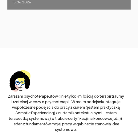
15.06.2026
Zarażam psychoterapeutów (i nie tylko) miłością do terapii traumy
i rzetelnej wiedzy o psychoterapii. W moim podejściu integruję
współczesne podejścia do pracy z ciałem (jestem praktyczką
Somatic Experiencing) z nurtami kontekstualnymi. Jestem
terapeutką systemową (w trakcie certyfikacji na końcówce już :)) i
jeden z fundamentów mojej pracy w gabinecie stanowią idee
systemowe.