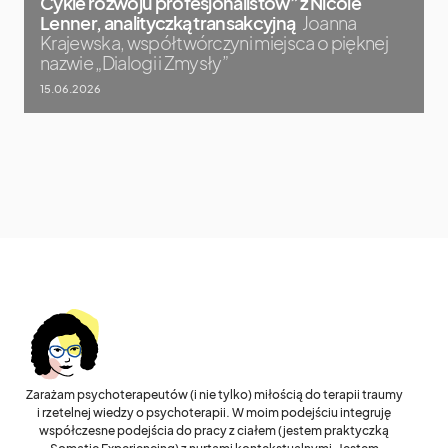
Cykle rozwoju profesjonalistów” z Nicole
Lenner, analityczką transakcyjną
Joanna
Krajewska, współtwórczyni miejsca o pięknej
nazwie „Dialogi i Zmysły”
15.06.2026
Zarażam psychoterapeutów (i nie tylko) miłością do terapii traumy
i rzetelnej wiedzy o psychoterapii. W moim podejściu integruję
współczesne podejścia do pracy z ciałem (jestem praktyczką