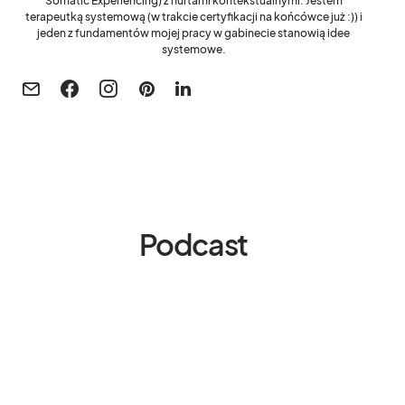
Somatic Experiencing) z nurtami kontekstualnymi. Jestem
terapeutką systemową (w trakcie certyfikacji na końcówce już :)) i
jeden z fundamentów mojej pracy w gabinecie stanowią idee
systemowe.
Podcast