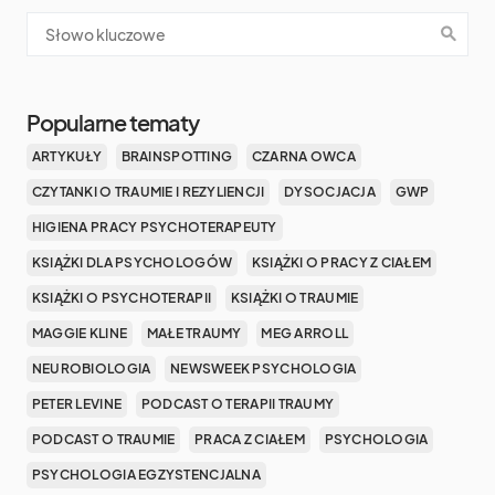
Popularne tematy
ARTYKUŁY
BRAINSPOTTING
CZARNA OWCA
CZYTANKI O TRAUMIE I REZYLIENCJI
DYSOCJACJA
GWP
HIGIENA PRACY PSYCHOTERAPEUTY
KSIĄŻKI DLA PSYCHOLOGÓW
KSIĄŻKI O PRACY Z CIAŁEM
KSIĄŻKI O PSYCHOTERAPII
KSIĄŻKI O TRAUMIE
MAGGIE KLINE
MAŁE TRAUMY
MEG ARROLL
NEUROBIOLOGIA
NEWSWEEK PSYCHOLOGIA
PETER LEVINE
PODCAST O TERAPII TRAUMY
PODCAST O TRAUMIE
PRACA Z CIAŁEM
PSYCHOLOGIA
PSYCHOLOGIA EGZYSTENCJALNA