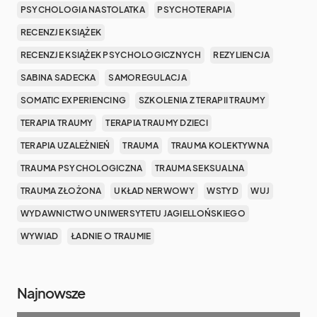
PSYCHOLOGIA NASTOLATKA
PSYCHOTERAPIA
RECENZJE KSIĄŻEK
RECENZJE KSIĄŻEK PSYCHOLOGICZNYCH
REZYLIENCJA
SABINA SADECKA
SAMOREGULACJA
SOMATIC EXPERIENCING
SZKOLENIA Z TERAPII TRAUMY
TERAPIA TRAUMY
TERAPIA TRAUMY DZIECI
TERAPIA UZALEŻNIEŃ
TRAUMA
TRAUMA KOLEKTYWNA
TRAUMA PSYCHOLOGICZNA
TRAUMA SEKSUALNA
TRAUMA ZŁOŻONA
UKŁAD NERWOWY
WSTYD
WUJ
WYDAWNICTWO UNIWERSYTETU JAGIELLOŃSKIEGO
WYWIAD
ŁADNIE O TRAUMIE
Najnowsze