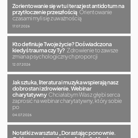
Zorientowanie się w tu i teraz jest antidotum na
przytłoczenie przeszłością
Orientowanie
czasami myli się z uważnością
17.07.2026
Kto definiuje Twoje życie? Doświadczona
kiedyś trauma czy Ty?
Zdrowienie to zawsze
zmiana psychologicznych proporcji
12.07.2026
Jak sztuka, literatura i muzyka wspierają nasz
dobrostan i zdrowienie. Webinar
charytatywny
Chciałabym Was z głębi serca
zaprosić na webinar charytatywny, który sobie
po
04.07.2026
Notatki z warsztatu „Dorastając ponownie.