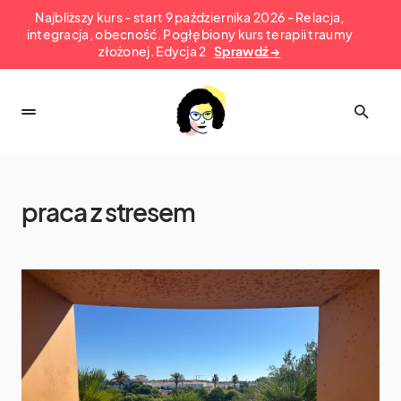
Najbliższy kurs - start 9 października 2026 - Relacja,
integracja, obecność. Pogłębiony kurs terapii traumy
złożonej. Edycja 2
Sprawdź →
praca z stresem