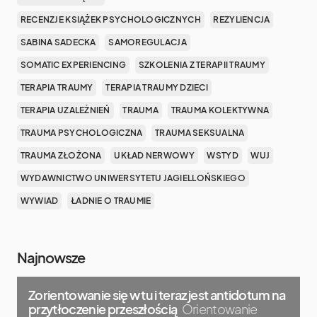
RECENZJE KSIĄŻEK PSYCHOLOGICZNYCH
REZYLIENCJA
SABINA SADECKA
SAMOREGULACJA
SOMATIC EXPERIENCING
SZKOLENIA Z TERAPII TRAUMY
TERAPIA TRAUMY
TERAPIA TRAUMY DZIECI
TERAPIA UZALEŻNIEŃ
TRAUMA
TRAUMA KOLEKTYWNA
TRAUMA PSYCHOLOGICZNA
TRAUMA SEKSUALNA
TRAUMA ZŁOŻONA
UKŁAD NERWOWY
WSTYD
WUJ
WYDAWNICTWO UNIWERSYTETU JAGIELLOŃSKIEGO
WYWIAD
ŁADNIE O TRAUMIE
Najnowsze
Zorientowanie się w tu i teraz jest antidotum na
przytłoczenie przeszłością
Orientowanie