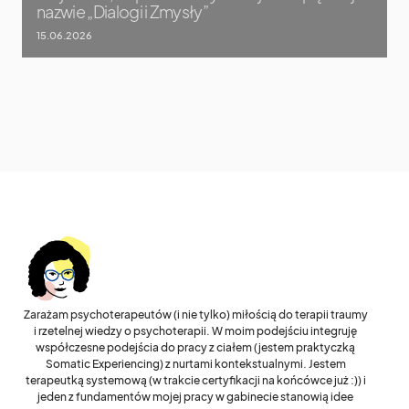
nazwie „Dialogi i Zmysły”
15.06.2026
Zarażam psychoterapeutów (i nie tylko) miłością do terapii traumy
i rzetelnej wiedzy o psychoterapii. W moim podejściu integruję
współczesne podejścia do pracy z ciałem (jestem praktyczką
Somatic Experiencing) z nurtami kontekstualnymi. Jestem
terapeutką systemową (w trakcie certyfikacji na końcówce już :)) i
jeden z fundamentów mojej pracy w gabinecie stanowią idee