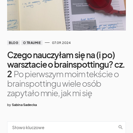
07.09.2024
BLOG
O TRAUMIE
Czego nauczyłam się na (i po)
warsztacie o brainspottingu? cz.
2
Po pierwszym moim tekście o
brainspottingu wiele osób
zapytało mnie, jak mi się
by
Sabina Sadecka