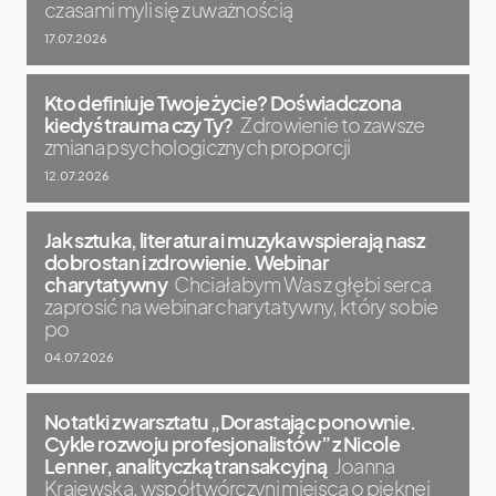
czasami myli się z uważnością
17.07.2026
Kto definiuje Twoje życie? Doświadczona
kiedyś trauma czy Ty?
Zdrowienie to zawsze
zmiana psychologicznych proporcji
12.07.2026
Jak sztuka, literatura i muzyka wspierają nasz
dobrostan i zdrowienie. Webinar
charytatywny
Chciałabym Was z głębi serca
zaprosić na webinar charytatywny, który sobie
po
04.07.2026
Notatki z warsztatu „Dorastając ponownie.
Cykle rozwoju profesjonalistów” z Nicole
Lenner, analityczką transakcyjną
Joanna
Krajewska, współtwórczyni miejsca o pięknej