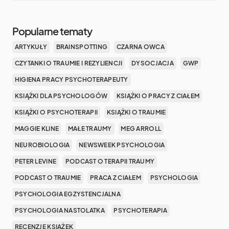
Popularne tematy
ARTYKUŁY
BRAINSPOTTING
CZARNA OWCA
CZYTANKI O TRAUMIE I REZYLIENCJI
DYSOCJACJA
GWP
HIGIENA PRACY PSYCHOTERAPEUTY
KSIĄŻKI DLA PSYCHOLOGÓW
KSIĄŻKI O PRACY Z CIAŁEM
KSIĄŻKI O PSYCHOTERAPII
KSIĄŻKI O TRAUMIE
MAGGIE KLINE
MAŁE TRAUMY
MEG ARROLL
NEUROBIOLOGIA
NEWSWEEK PSYCHOLOGIA
PETER LEVINE
PODCAST O TERAPII TRAUMY
PODCAST O TRAUMIE
PRACA Z CIAŁEM
PSYCHOLOGIA
PSYCHOLOGIA EGZYSTENCJALNA
PSYCHOLOGIA NASTOLATKA
PSYCHOTERAPIA
RECENZJE KSIĄŻEK