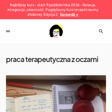
Najbliższy kurs - start 9 października 2026 - Relacja,
integracja, obecność. Pogłębiony kurs terapii traumy
złożonej. Edycja 2
Sprawdź →
praca terapeutyczna z oczami