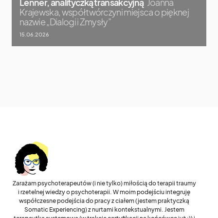
Lenner, analityczką transakcyjną
Joanna
Krajewska, współtwórczyni miejsca o pięknej
nazwie „Dialogi i Zmysły”
15.06.2026
Zarażam psychoterapeutów (i nie tylko) miłością do terapii traumy
i rzetelnej wiedzy o psychoterapii. W moim podejściu integruję
współczesne podejścia do pracy z ciałem (jestem praktyczką
Somatic Experiencing) z nurtami kontekstualnymi. Jestem