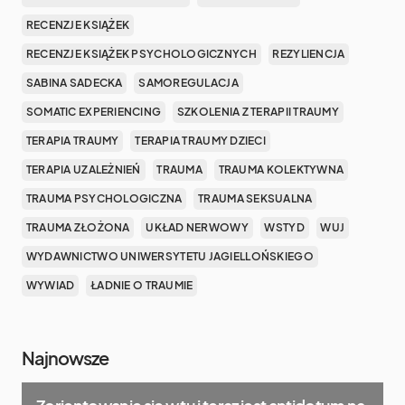
RECENZJE KSIĄŻEK
RECENZJE KSIĄŻEK PSYCHOLOGICZNYCH
REZYLIENCJA
SABINA SADECKA
SAMOREGULACJA
SOMATIC EXPERIENCING
SZKOLENIA Z TERAPII TRAUMY
TERAPIA TRAUMY
TERAPIA TRAUMY DZIECI
TERAPIA UZALEŻNIEŃ
TRAUMA
TRAUMA KOLEKTYWNA
TRAUMA PSYCHOLOGICZNA
TRAUMA SEKSUALNA
TRAUMA ZŁOŻONA
UKŁAD NERWOWY
WSTYD
WUJ
WYDAWNICTWO UNIWERSYTETU JAGIELLOŃSKIEGO
WYWIAD
ŁADNIE O TRAUMIE
Najnowsze