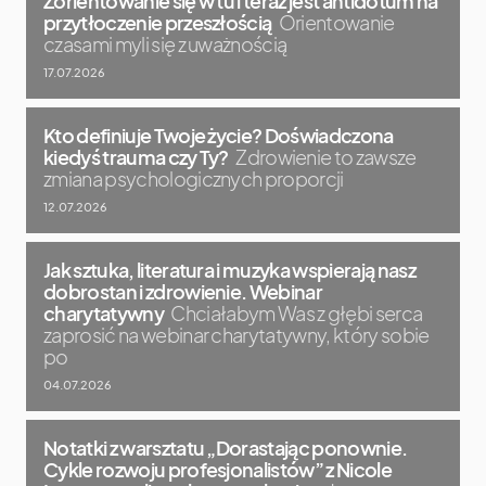
Zorientowanie się w tu i teraz jest antidotum na
przytłoczenie przeszłością
Orientowanie
czasami myli się z uważnością
17.07.2026
Kto definiuje Twoje życie? Doświadczona
kiedyś trauma czy Ty?
Zdrowienie to zawsze
zmiana psychologicznych proporcji
12.07.2026
Jak sztuka, literatura i muzyka wspierają nasz
dobrostan i zdrowienie. Webinar
charytatywny
Chciałabym Was z głębi serca
zaprosić na webinar charytatywny, który sobie
po
04.07.2026
Notatki z warsztatu „Dorastając ponownie.
Cykle rozwoju profesjonalistów” z Nicole