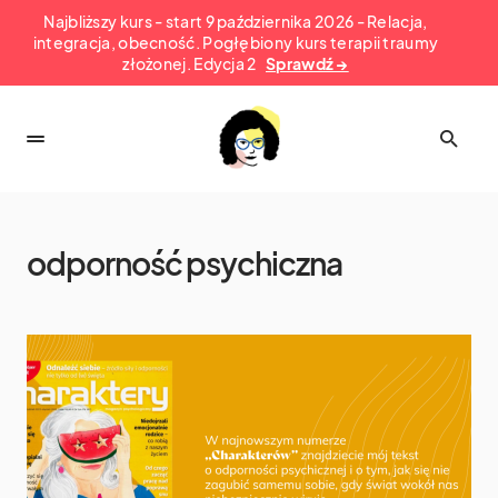
Najbliższy kurs - start 9 października 2026 - Relacja,
integracja, obecność. Pogłębiony kurs terapii traumy
złożonej. Edycja 2
Sprawdź →
odporność psychiczna