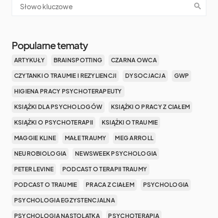
Popularne tematy
ARTYKUŁY
BRAINSPOTTING
CZARNA OWCA
CZYTANKI O TRAUMIE I REZYLIENCJI
DYSOCJACJA
GWP
HIGIENA PRACY PSYCHOTERAPEUTY
KSIĄŻKI DLA PSYCHOLOGÓW
KSIĄŻKI O PRACY Z CIAŁEM
KSIĄŻKI O PSYCHOTERAPII
KSIĄŻKI O TRAUMIE
MAGGIE KLINE
MAŁE TRAUMY
MEG ARROLL
NEUROBIOLOGIA
NEWSWEEK PSYCHOLOGIA
PETER LEVINE
PODCAST O TERAPII TRAUMY
PODCAST O TRAUMIE
PRACA Z CIAŁEM
PSYCHOLOGIA
PSYCHOLOGIA EGZYSTENCJALNA
PSYCHOLOGIA NASTOLATKA
PSYCHOTERAPIA