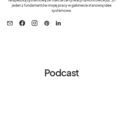
terapeutką systemową (w trakcie certyfikacji na końcówce już :)) i
jeden z fundamentów mojej pracy w gabinecie stanowią idee
systemowe.
Podcast