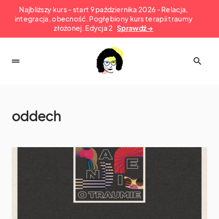
Najbliższy kurs - start 9 października 2026 - Relacja,
integracja, obecność. Pogłębiony kurs terapii traumy
złożonej. Edycja 2
Sprawdź →
oddech