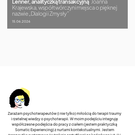
Lenner, analityczką transakcyjną
Joanna
Krajewska, współtwórczyni miejsca o pięknej
nazwie „Dialogi i Zmysły”
15.06.2026
Zarażam psychoterapeutów (i nie tylko) miłością do terapii traumy
i rzetelnej wiedzy o psychoterapii. W moim podejściu integruję
współczesne podejścia do pracy z ciałem (jestem praktyczką
Somatic Experiencing) z nurtami kontekstualnymi. Jestem