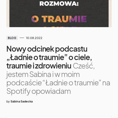
10.08.2022
BLOG
Nowy odcinek podcastu
„Ładnie o traumie” o ciele,
traumie i zdrowieniu
Cześć,
jestem Sabina i w moim
podcaście “Ładnie o traumie” na
Spotify opowiadam
by
Sabina Sadecka