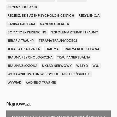
RECENZJE KSIĄŻEK
RECENZJE KSIĄŻEK PSYCHOLOGICZNYCH
REZYLIENCJA
SABINA SADECKA
SAMOREGULACJA
SOMATIC EXPERIENCING
SZKOLENIA Z TERAPII TRAUMY
TERAPIA TRAUMY
TERAPIA TRAUMY DZIECI
TERAPIA UZALEŻNIEŃ
TRAUMA
TRAUMA KOLEKTYWNA
TRAUMA PSYCHOLOGICZNA
TRAUMA SEKSUALNA
TRAUMA ZŁOŻONA
UKŁAD NERWOWY
WSTYD
WUJ
WYDAWNICTWO UNIWERSYTETU JAGIELLOŃSKIEGO
WYWIAD
ŁADNIE O TRAUMIE
Najnowsze