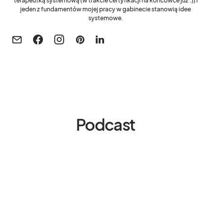
terapeutką systemową (w trakcie certyfikacji na końcówce już :)) i
jeden z fundamentów mojej pracy w gabinecie stanowią idee
systemowe.
Podcast