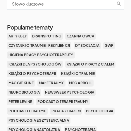
Popularne tematy
ARTYKUŁY
BRAINSPOTTING
CZARNA OWCA
CZYTANKI O TRAUMIE I REZYLIENCJI
DYSOCJACJA
GWP
HIGIENA PRACY PSYCHOTERAPEUTY
KSIĄŻKI DLA PSYCHOLOGÓW
KSIĄŻKI O PRACY Z CIAŁEM
KSIĄŻKI O PSYCHOTERAPII
KSIĄŻKI O TRAUMIE
MAGGIE KLINE
MAŁE TRAUMY
MEG ARROLL
NEUROBIOLOGIA
NEWSWEEK PSYCHOLOGIA
PETER LEVINE
PODCAST O TERAPII TRAUMY
PODCAST O TRAUMIE
PRACA Z CIAŁEM
PSYCHOLOGIA
PSYCHOLOGIA EGZYSTENCJALNA
PSYCHOLOGIA NASTOLATKA
PSYCHOTERAPIA