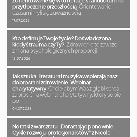
Zorientowanie się w tu i teraz jest antidotum na
przytłoczenie przeszłością
Orientowanie
czasami myli się z uważnością
17.07.2026
Kto definiuje Twoje życie? Doświadczona
kiedyś trauma czy Ty?
Zdrowienie to zawsze
zmiana psychologicznych proporcji
12.07.2026
Jak sztuka, literatura i muzyka wspierają nasz
dobrostan i zdrowienie. Webinar
charytatywny
Chciałabym Was z głębi serca
zaprosić na webinar charytatywny, który sobie
po
04.07.2026
Notatki z warsztatu „Dorastając ponownie.
Cykle rozwoju profesjonalistów” z Nicole