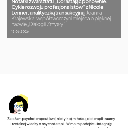
Notatki z warsztatu „Dorastając ponownie.
Cykle rozwoju profesjonalistów” z Nicole
Lenner, analityczką transakcyjną
Joanna
Krajewska, współtwórczyni miejsca o pięknej
nazwie „Dialogi i Zmysły”
15.06.2026
Zarażam psychoterapeutów (i nie tylko) miłością do terapii traumy
i rzetelnej wiedzy o psychoterapii. W moim podejściu integruję