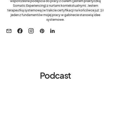
współczesne podejścia do pracy z ciałem (jestem praktyczką
Somatic Experiencing) z nurtami kontekstualnymi. Jestem
terapeutką systemową (w trakcie certyfikacji na końcówce już :)) i
jeden z fundamentów mojej pracy w gabinecie stanowią idee
systemowe.
Podcast