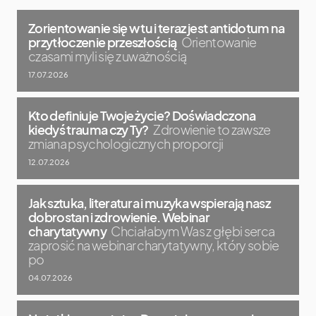
Zorientowanie się w tu i teraz jest antidotum na
przytłoczenie przeszłością
Orientowanie
czasami myli się z uważnością
17.07.2026
Kto definiuje Twoje życie? Doświadczona
kiedyś trauma czy Ty?
Zdrowienie to zawsze
zmiana psychologicznych proporcji
12.07.2026
Jak sztuka, literatura i muzyka wspierają nasz
dobrostan i zdrowienie. Webinar
charytatywny
Chciałabym Was z głębi serca
zaprosić na webinar charytatywny, który sobie
po
04.07.2026