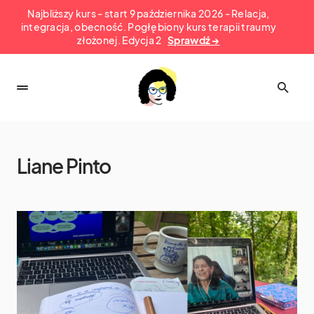
Najbliższy kurs - start 9 października 2026 - Relacja,
integracja, obecność. Pogłębiony kurs terapii traumy
złożonej. Edycja 2
Sprawdź →
Liane Pinto