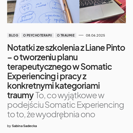
08.06.2025
BLOG
O PSYCHOTERAPII
O TRAUMIE
Notatki ze szkolenia z Liane Pinto
– o tworzeniu planu
terapeutycznego w Somatic
Experiencing i pracy z
konkretnymi kategoriami
traumy
To, co wyjątkowe w
podejściu Somatic Experiencing
to to, że wyodrębnia ono
by
Sabina Sadecka