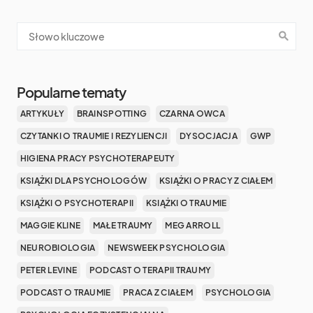
Popularne tematy
ARTYKUŁY
BRAINSPOTTING
CZARNA OWCA
CZYTANKI O TRAUMIE I REZYLIENCJI
DYSOCJACJA
GWP
HIGIENA PRACY PSYCHOTERAPEUTY
KSIĄŻKI DLA PSYCHOLOGÓW
KSIĄŻKI O PRACY Z CIAŁEM
KSIĄŻKI O PSYCHOTERAPII
KSIĄŻKI O TRAUMIE
MAGGIE KLINE
MAŁE TRAUMY
MEG ARROLL
NEUROBIOLOGIA
NEWSWEEK PSYCHOLOGIA
PETER LEVINE
PODCAST O TERAPII TRAUMY
PODCAST O TRAUMIE
PRACA Z CIAŁEM
PSYCHOLOGIA