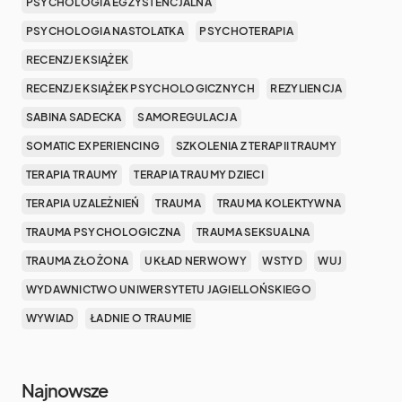
PSYCHOLOGIA EGZYSTENCJALNA
PSYCHOLOGIA NASTOLATKA
PSYCHOTERAPIA
RECENZJE KSIĄŻEK
RECENZJE KSIĄŻEK PSYCHOLOGICZNYCH
REZYLIENCJA
SABINA SADECKA
SAMOREGULACJA
SOMATIC EXPERIENCING
SZKOLENIA Z TERAPII TRAUMY
TERAPIA TRAUMY
TERAPIA TRAUMY DZIECI
TERAPIA UZALEŻNIEŃ
TRAUMA
TRAUMA KOLEKTYWNA
TRAUMA PSYCHOLOGICZNA
TRAUMA SEKSUALNA
TRAUMA ZŁOŻONA
UKŁAD NERWOWY
WSTYD
WUJ
WYDAWNICTWO UNIWERSYTETU JAGIELLOŃSKIEGO
WYWIAD
ŁADNIE O TRAUMIE
Najnowsze