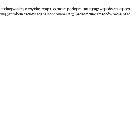
 rzetelnej wiedzy o psychoterapii. W moim podejściu integruję współczesne pod
wą (w trakcie certyfikacji na końcówce już :)) i jeden z fundamentów mojej pr