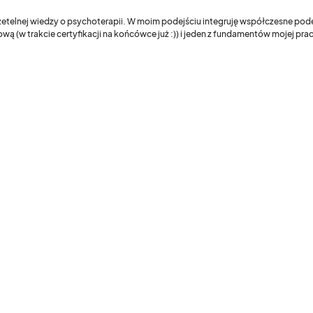
 rzetelnej wiedzy o psychoterapii. W moim podejściu integruję współczesne pod
wą (w trakcie certyfikacji na końcówce już :)) i jeden z fundamentów mojej pr