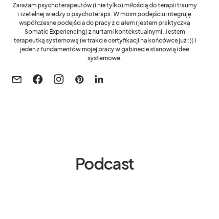
Zarażam psychoterapeutów (i nie tylko) miłością do terapii traumy
i rzetelnej wiedzy o psychoterapii. W moim podejściu integruję
współczesne podejścia do pracy z ciałem (jestem praktyczką
Somatic Experiencing) z nurtami kontekstualnymi. Jestem
terapeutką systemową (w trakcie certyfikacji na końcówce już :)) i
jeden z fundamentów mojej pracy w gabinecie stanowią idee
systemowe.
Podcast