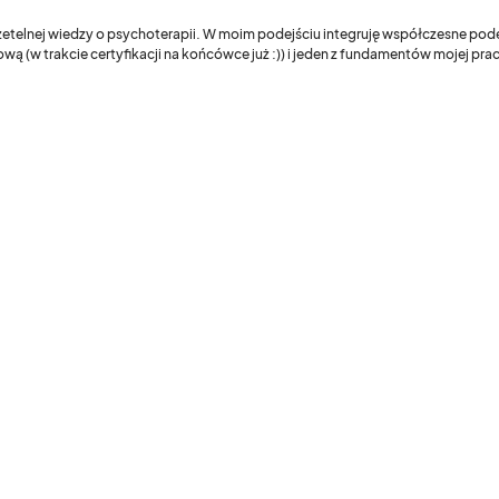
 rzetelnej wiedzy o psychoterapii. W moim podejściu integruję współczesne pod
wą (w trakcie certyfikacji na końcówce już :)) i jeden z fundamentów mojej pr