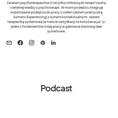
Zarażam psychoterapeutów (i nie tylko) miłością do terapii traumy
i rzetelnej wiedzy o psychoterapii. W moim podejściu integruję
współczesne podejścia do pracy z ciałem (jestem praktyczką
Somatic Experiencing) z nurtami kontekstualnymi. Jestem
terapeutką systemową (w trakcie certyfikacji na końcówce już :)) i
jeden z fundamentów mojej pracy w gabinecie stanowią idee
systemowe.
Podcast