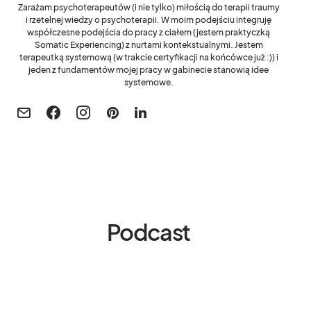
Zarażam psychoterapeutów (i nie tylko) miłością do terapii traumy
i rzetelnej wiedzy o psychoterapii. W moim podejściu integruję
współczesne podejścia do pracy z ciałem (jestem praktyczką
Somatic Experiencing) z nurtami kontekstualnymi. Jestem
terapeutką systemową (w trakcie certyfikacji na końcówce już :)) i
jeden z fundamentów mojej pracy w gabinecie stanowią idee
systemowe.
Podcast