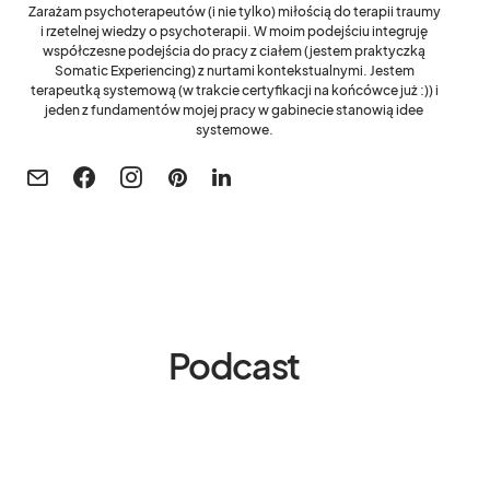
Zarażam psychoterapeutów (i nie tylko) miłością do terapii traumy
i rzetelnej wiedzy o psychoterapii. W moim podejściu integruję
współczesne podejścia do pracy z ciałem (jestem praktyczką
Somatic Experiencing) z nurtami kontekstualnymi. Jestem
terapeutką systemową (w trakcie certyfikacji na końcówce już :)) i
jeden z fundamentów mojej pracy w gabinecie stanowią idee
systemowe.
Podcast