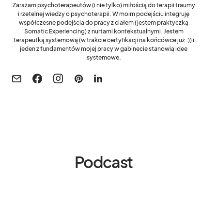
Zarażam psychoterapeutów (i nie tylko) miłością do terapii traumy
i rzetelnej wiedzy o psychoterapii. W moim podejściu integruję
współczesne podejścia do pracy z ciałem (jestem praktyczką
Somatic Experiencing) z nurtami kontekstualnymi. Jestem
terapeutką systemową (w trakcie certyfikacji na końcówce już :)) i
jeden z fundamentów mojej pracy w gabinecie stanowią idee
systemowe.
Podcast