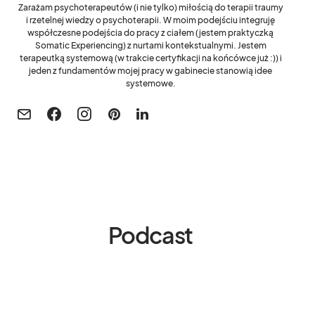
Zarażam psychoterapeutów (i nie tylko) miłością do terapii traumy
i rzetelnej wiedzy o psychoterapii. W moim podejściu integruję
współczesne podejścia do pracy z ciałem (jestem praktyczką
Somatic Experiencing) z nurtami kontekstualnymi. Jestem
terapeutką systemową (w trakcie certyfikacji na końcówce już :)) i
jeden z fundamentów mojej pracy w gabinecie stanowią idee
systemowe.
Podcast