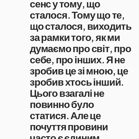
сенс у тому, що
сталося. Тому що те,
що сталося, виходить
за рамки того, як ми
думаємо про світ, про
себе, про інших. Я не
зробив це зі мною, це
зробив хтось інший.
Цього взагалі не
повинно було
статися. Але це
почуття провини
часто є єдиним