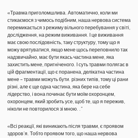
«Травма приголомшлива. Автоматично, коли ми
стикаємося з чимось подібним, наша нервова система
перемикається з режиму вільного перебування у світі,
дослідження, на режим виживання. І це виживання
має свою послідовність, таку структуру, тому що я
можу врятуватися, якщо мене щось переповнило так
надзвичайно, має бути якась частина мене, яка
захистить мене, пригніченого. І суть травми полягає в
цій фрагментації, що є поранена, делікатна частина
мене – травми можуть бути. різних типів, тому ці рани
різні, але є ще одна частина, яка бере на себе
лідерство, і вона починає бути моїм охоронцем,
охоронцем, який зробить усе, щоб те, що я пережив,
ніколи не повторилося зі мною. .”
«Всі реакції, які виникають після травми, є проявом
здоров’я. Тобто проявом того, що наша нервова