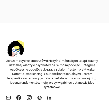
Zarażam psychoterapeutów (i nie tylko) miłością do terapii traumy
i rzetelnej wiedzy o psychoterapii. W moim podejściu integruję
współczesne podejścia do pracy z ciałem (jestem praktyczką
Somatic Experiencing) z nurtami kontekstualnymi. Jestem
terapeutką systemową (w trakcie certyfikacji na końcówce już :)) i
jeden z fundamentów mojej pracy w gabinecie stanowią idee
systemowe.