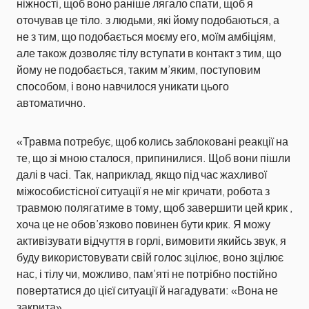
ніжності, щоб воно раніше лягало спати, щоб я
оточував це тіло. з людьми, які йому подобаються, а
не з тим, що подобається моєму его, моїм амбіціям,
але також дозволяє тілу вступати в контакт з тим, що
йому не подобається, таким м’яким, поступовим
способом, і воно навчилося уникати цього
автоматично.
«Травма потребує, щоб колись заблоковані реакції на
те, що зі мною сталося, припинилися. Щоб вони пішли
далі в часі. Так, наприклад, якщо під час жахливої ​​
міжособистісної ситуації я не міг кричати, робота з
травмою полягатиме в тому, щоб завершити цей крик ,
хоча це не обов’язково повинен бути крик. Я можу
активізувати відчуття в горлі, вимовити якийсь звук, я
буду використовувати свій голос зцілює, воно зцілює
нас, і тілу чи, можливо, пам’яті не потрібно постійно
повертатися до цієї ситуації й нагадувати: «Вона не
закрита».