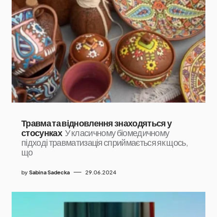
Травма та відновлення знаходяться у
стосунках
У класичному біомедичному
підході травматизація сприймається як щось,
що
by
Sabina Sadecka
29.06.2024