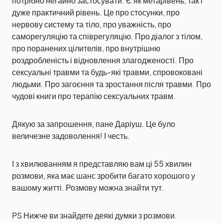
потрібно негайно застосувати. Є як метарівень, так і
дуже практичний рівень. Це про стосунки, про
нервову систему та тіло, про уважність, про
саморегуляцію та співрегуляцію. Про діалог з тілом,
про поранених цілителів, про внутрішню
роздробленість і відновлення злагодженості. Про
сексуальні травми та будь-які травми, спровоковані
людьми. Про загоєння та зростання після травми. Про
чудові книги про терапію сексуальних травм.
Дякую за запрошення, пане Даріуш. Це було
величезне задоволення! І честь.
І з хвилюванням я представляю вам ці 55 хвилин
розмови, яка має шанс зробити багато хорошого у
вашому житті. Розмову можна знайти тут.
PS Нижче ви знайдете деякі думки з розмови.