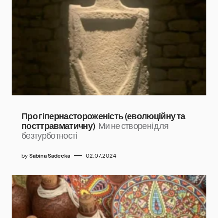
Про гіпернастороженість (еволюційну та
посттравматичну)
Ми не створені для
безтурботності
by
Sabina Sadecka
02.07.2024