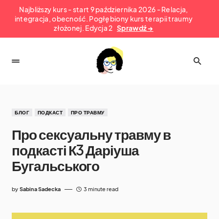
Najbliższy kurs - start 9 października 2026 - Relacja,
integracja, obecność. Pogłębiony kurs terapii traumy
złożonej. Edycja 2
Sprawdź →
БЛОГ
ПОДКАСТ
ПРО ТРАВМУ
Про сексуальну травму в
подкасті К3 Даріуша
Бугальського
by
Sabina Sadecka
3 minute read