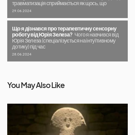
травматизація сприймається як щось, що
29.06.2024
Що я дізнався про терапевтичну сенсорну
роботу від Юрія Зелеза?
Чого я навчився від
Юрія Зелеза (спеціалізується на інтуїтивному
дотику) під час
28.06.2024
You May Also Like