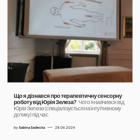
Що я дізнався про терапевтичну сенсорну
роботу від Юрія Зелеза?
Чого я навчився від
Юрія Зелеза (спеціалізується на інтуїтивному
дотику) під час
by
Sabina Sadecka
28.06.2024