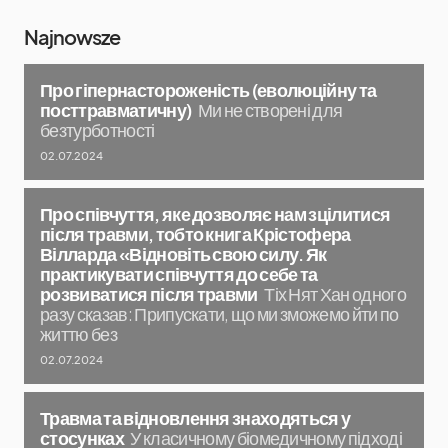
Najnowsze
Про гіпернастороженість (еволюційну та
посттравматичну)
Ми не створені для
безтурботності
02.07.2024
Про співчуття, яке дозволяє нам зцілитися
після травми, тобто книга Крістофера
Вілларда «Відновіть свою силу. Як
практикувати співчуття до себе та
розвиватися після травми
Тіх Нят Хан одного
разу сказав: Припускати, що ми зможемо йти по
життю без
02.07.2024
Травма та відновлення знаходяться у
стосунках
У класичному біомедичному підході