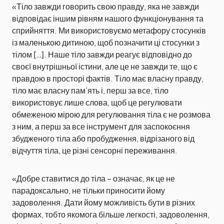
«Тіло завжди говорить свою правду, яка не завжди
відповідає іншим рівням нашого функціонування та
сприйняття. Ми використовуємо метафору стосунків
із маленькою дитиною, щоб позначити ці стосунки з
тілом […]. Наше тіло завжди реагує відповідно до
своєї внутрішньої істини, але це не завжди те, що є
правдою в просторі фактів. Тіло має власну правду,
тіло має власну пам’ять і, перш за все, тіло
використовує лише слова, щоб це регулювати
обмеженою мірою для регулювання тіла є не розмова
з ним, а перш за все інструмент для заспокоєння
збудженого тіла або пробудження, відрізаного від
відчуття тіла, це різні сенсорні переживання.
«Добре ставитися до тіла – означає, як це не
парадоксально, не тільки приносити йому
задоволення. Дати йому можливість бути в різних
формах, тобто якомога більше легкості, задоволення,