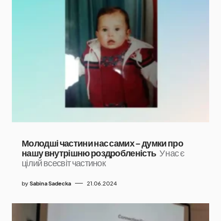
Молодші частини нас самих – думки про
нашу внутрішню роздробленість
У нас є
цілий всесвіт частинок
by
Sabina Sadecka
21.06.2024