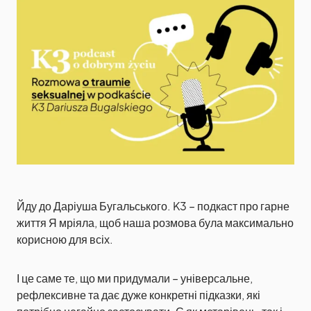
Йду до Даріуша Бугальського. K3 – подкаст про гарне
життя Я мріяла, щоб наша розмова була максимально
корисною для всіх.
І це саме те, що ми придумали – універсальне,
рефлексивне та дає дуже конкретні підказки, які